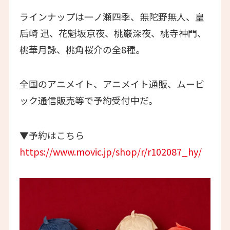
ラインナップは一ノ瀬四季、無陀野無人、皇
后崎 迅、花魁坂京夜、桃巌深夜、桃寺神門、
桃華月詠、桃角桜介の全8種。
全国のアニメイト、アニメイト通販、ムービ
ック通信販売等で予約受付中だ。
▼予約はこちら
https://www.movic.jp/shop/r/r102087_hy/