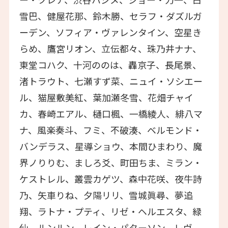
雪巴、健屋花那、鈴木勝、セラフ・ダズルガ
ーデン、ソフィア・ヴァレンタイン、空星き
らめ、鷹宮リオン、立伝都々、珠乃井ナナ、
東堂コハク、十河ののは、轟京子、長尾景、
渚トラウト、七瀬すず菜、ニュイ・ソシエー
ル、猫屋敷美紅、葉加瀬冬雪、花畑チャイ
カ、春崎エアル、樋口楓、一橋綾人、緋八マ
ナ、風楽奏斗、フミ、不破湊、ベルモンド・
バンデラス、星導ショウ、本間ひまわり、魔
界ノりりむ、ましろ爻、町田ちま、ミラン・
ケストレル、叢雲カゲツ、森中花咲、夜牛詩
乃、矢車りね、夕陽リリ、雪城眞尋、夢追
翔、ラトナ・プティ、リゼ・ヘルエスタ、緑
仙、ルンルン、レイン・パターソン、レヴ