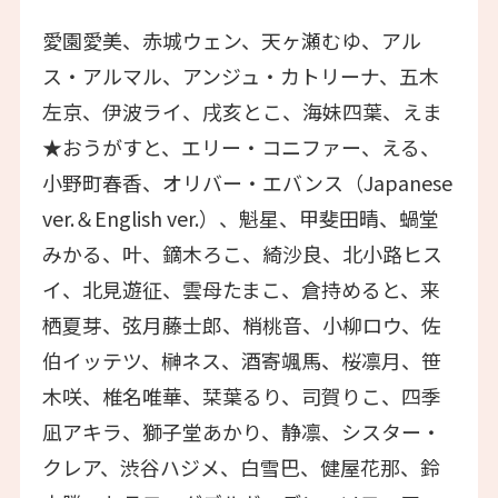
愛園愛美、赤城ウェン、天ヶ瀬むゆ、アル
ス・アルマル、アンジュ・カトリーナ、五木
左京、伊波ライ、戌亥とこ、海妹四葉、えま
★おうがすと、エリー・コニファー、える、
小野町春香、オリバー・エバンス（Japanese
ver.＆English ver.）、魁星、甲斐田晴、蝸堂
みかる、叶、鏑木ろこ、綺沙良、北小路ヒス
イ、北見遊征、雲母たまこ、倉持めると、来
栖夏芽、弦月藤士郎、梢桃音、小柳ロウ、佐
伯イッテツ、榊ネス、酒寄颯馬、桜凛月、笹
木咲、椎名唯華、栞葉るり、司賀りこ、四季
凪アキラ、獅子堂あかり、静凛、シスター・
クレア、渋谷ハジメ、白雪巴、健屋花那、鈴