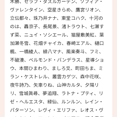
木勝、セラフ・ダズルガーデン、ソフィア・
ヴァレンタイン、空星きらめ、鷹宮リオン、
立伝都々、珠乃井ナナ、東堂コハク、十河の
のは、轟京子、長尾景、渚トラウト、七瀬す
ず菜、ニュイ・ソシエール、猫屋敷美紅、葉
加瀬冬雪、花畑チャイカ、春崎エアル、樋口
楓、一橋綾人、緋八マナ、風楽奏斗、フミ、
不破湊、ベルモンド・バンデラス、星導ショ
ウ、本間ひまわり、ましろ爻、町田ちま、ミ
ラン・ケストレル、叢雲カゲツ、森中花咲、
夜牛詩乃、矢車りね、山神カルタ、夕陽リ
リ、雪城眞尋、夢追翔、ラトナ・プティ、リ
ゼ・ヘルエスタ、緑仙、ルンルン、レイン・
パターソン、レヴィ・エリファ、レオス・ヴ