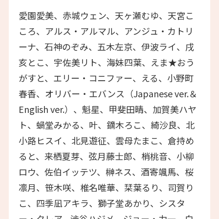
愛園愛美、赤城ウェン、天ヶ瀬むゆ、天宮こ
ころ、アルス・アルマル、アンジュ・カトリ
ーナ、石神のぞみ、五木左京、伊波ライ、戌
亥とこ、宇佐美リト、海妹四葉、えま★おう
がすと、エリー・コニファー、える、小野町
春香、オリバー・エバンス（Japanese ver.＆
English ver.）、魁星、甲斐田晴、加賀美ハヤ
ト、蝸堂みかる、叶、鏑木ろこ、綺沙良、北
小路ヒスイ、北見遊征、雲母たまこ、倉持め
ると、来栖夏芽、弦月藤士郎、梢桃音、小柳
ロウ、佐伯イッテツ、榊ネス、酒寄颯馬、桜
凛月、笹木咲、椎名唯華、栞葉るり、司賀り
こ、四季凪アキラ、獅子堂あかり、シスタ
ー・クレア、渋谷ハジメ、ジョー・力一、白