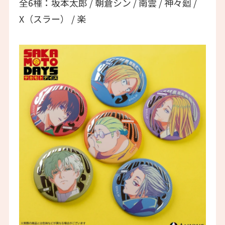
全6種：坂本太郎 / 朝倉シン / 南雲 / 神々廻 /
X（スラー） / 楽