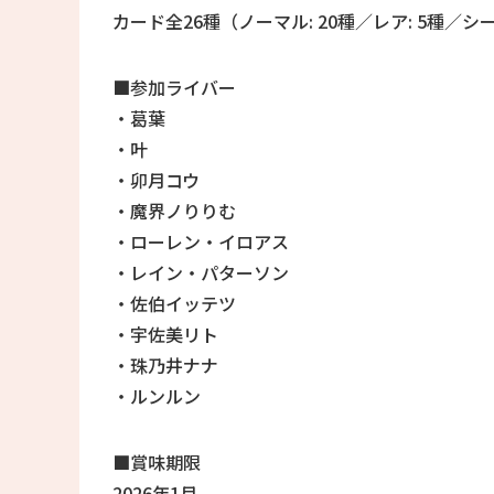
カード全26種（ノーマル: 20種／レア: 5種／シ
■参加ライバー
・葛葉
・叶
・卯月コウ
・魔界ノりりむ
・ローレン・イロアス
・レイン・パターソン
・佐伯イッテツ
・宇佐美リト
・珠乃井ナナ
・ルンルン
■賞味期限
2026年1月