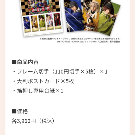
■商品内容
・フレーム切手（110円切手×5枚）×1
・大判ポストカード×5枚
・箔押し専用台紙×1
■価格
各3,960円（税込）