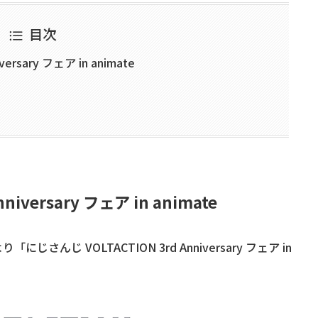
目次
ersary フェア in animate
iversary フェア in animate
んじ VOLTACTION 3rd Anniversary フェア in