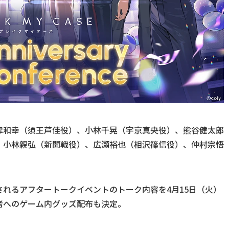
津和幸（須王芦佳役）、小林千晃（宇京真央役）、熊谷健太郎
、小林親弘（新開戦役）、広瀬裕也（相沢篠信役）、仲村宗悟
れるアフタートークイベントのトーク内容を4月15日（火）
者へのゲーム内グッズ配布も決定。