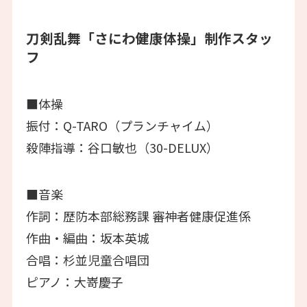
刀剣乱舞「さにわ健康体操」制作スタッ
フ
■体操
振付：Q-TARO（プランチャイム）
殺陣指導：谷口敏也（30-DELUX）
■音楽
作詞：歴防本部総務課 審神者健康促進係
作曲・編曲：坂本英城
合唱：杉並児童合唱団
ピアノ：大嵜慶子