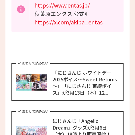
https://www.entas.jp/
秋葉原エンタス 公式X
https://x.com/akiba_entas
あわせて読みたい
「にじさんじ ホワイトデー
2025ボイス～Sweet Returns
～」「にじさんじ 束縛ボイ
ス」が3月13日（木）12...
あわせて読みたい
にじさんじ「Angelic
Dream」グッズが3月6日
（木）18時より販売開始！