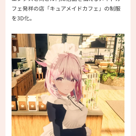
フェ発祥の店「キュアメイドカフェ」の制服
を3D化。