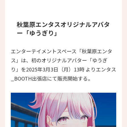
秋葉原エンタスオリジナルアバタ
ー「ゆうぎり」
エンターテイメントスペース「秋葉原エンタ
ス」は、初のオリジナルアバター「ゆうぎ
り」を2025年3月3日（月）13時 よりエンタス
_BOOTH出張店にて販売開始する。