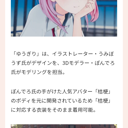
「ゆうぎり」は、イラストレーター・うみぼ
うず氏がデザインを、3Dモデラー・ぽんでろ
氏がモデリングを担当。
ぽんでろ氏の手がけた人気アバター「桔梗」
のボディを元に開発されているため「桔梗」
に対応する衣装をそのまま着用可能。