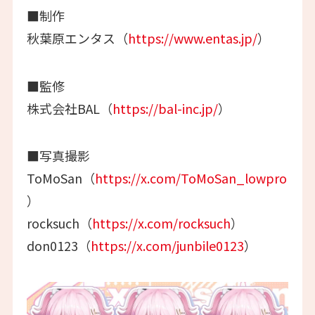
■制作
秋葉原エンタス（
https://www.entas.jp/
）
■監修
株式会社BAL（
https://bal-inc.jp/
）
■写真撮影
ToMoSan（
https://x.com/ToMoSan_lowpro
）
rocksuch（
https://x.com/rocksuch
）
don0123（
https://x.com/junbile0123
）