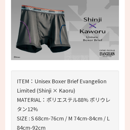
ITEM：Unisex Boxer Brief Evangelion
Limited (Shinji × Kaoru)
MATERIAL：ポリエステル88% ポリウレ
タン12%
SIZE : S 68cm-76cm / M 74cm-84cm / L
84cm-92cm