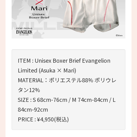
ITEM : Unisex Boxer Brief Evangelion
Limited (Asuka × Mari)
MATERIAL：ポリエステル88% ポリウレ
タン12%
SIZE : S 68cm-76cm / M 74cm-84cm / L
84cm-92cm
PRICE : ¥4,950(税込)