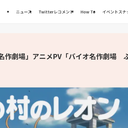
ニュース
Twitterレコメンド
How To
イベントスナ
界名作劇場」アニメPV「バイオ名作劇場 
！