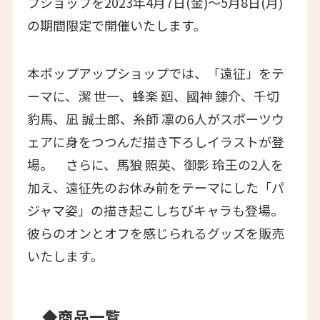
プショップを2023年4月7日(金)～5月8日(月)
の期間限定で開催いたします。
本ポップアップショップでは、「遠征」をテ
ーマに、潔 世一、蜂楽 廻、國神 錬介、千切
豹馬、凪 誠士郎、糸師 凛の6人がスポーツウ
ェアに身をつつんだ描き下ろしイラストが登
場。 さらに、馬狼 照英、御影 玲王の2人を
加え、遠征先のお休み前をテーマにした「パ
ジャマ姿」の描き起こしちびキャラも登場。
彼らのオンとオフを感じられるグッズを販売
いたします。
◆商品一覧