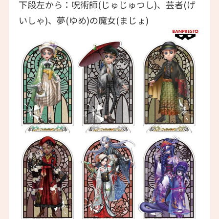
下段左から：呪術師(じゅじゅつし)、芸者(げ
いしゃ)、夢(ゆめ)の魔女(まじょ)