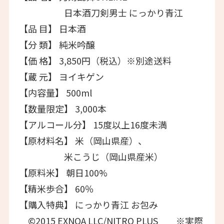
日本酒刀剣男士 にっかり青江
【品 目】 日本酒
【分 類】 純米吟醸
【価 格】 3,850円（税込）※別途送料
【蔵 元】 ヨイキゲン
【内容量】 500ml
【数量限定】 3,000本
【アルコール分】 15度以上16度未満
【原材料名】 米（岡山県産）、
米こうじ（岡山県産米）
【原料米】 朝日100%
【精米歩合】 60％
【購入特典】 にっかり青江 お包み
©2015 EXNOA LLC/NITRO PLUS ※実際