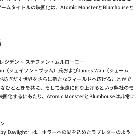
トルの映画化は、Atomic MonsterとBlumhouseと
着
ィブバイスプレジデント ステファン・ムルローニー
um（ジェイソン・ブラム）氏およびJames Wan（ジェーム
ght』が紡ぎだす世界をさらに新たなフィールドへ広げることがで
別なひとときを共に、そして永遠に創り上げるという弊社のモ
映画化するにあたり、Atomic MonsterとBlumhouseは非常に
ワン
d by Daylight』は、ホラーへの愛を込めたラブレターのよう