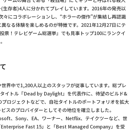
で、ゲームの舞台である「殺戮場」にてキラーと呼ばれる殺人
生存者)4人に分かれてプレイしています。2016年の発売以
次々にコラボレーションし、“ホラーの傑作”が集結し再認識
なる体験を楽しめるのが特徴です。2021年12月27日にテ
投票！テレビゲーム総選挙』でも見事トップ100にランクイ
い。
いて
世界中で1,200人以上のスタッフが従事しています。総プレ
トル『Dead by Daylight』を代表作に、待望のビルド&
含む複数のプロジェクトなどで、自社タイトルのポートフォリオを拡大
ービスのプロバイダーとしてその地位を確立しました。
icrosoft、Sony、EA、ワーナー、Netflix、テイクツーなど、世
erprise Fast 15」と「Best Managed Company」を受