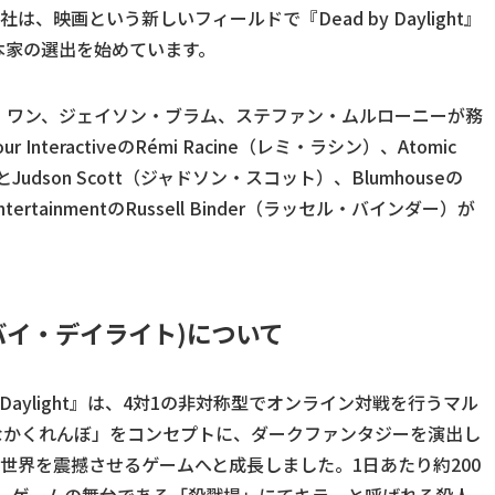
ouseの3社は、映画という新しいフィールドで『Dead by Daylight』
本家の選出を始めています。
・ワン、ジェイソン・ブラム、ステファン・ムルローニーが務
teractiveのRémi Racine（レミ・ラシン）、Atomic
）とJudson Scott（ジャドソン・スコット）、Blumhouseの
ntertainmentのRussell Binder（ラッセル・バインダー）が
ッド・バイ・デイライト)について
ad by Daylight』は、4対1の非対称型でオンライン対戦を行うマル
なかくれんぼ」をコンセプトに、ダークファンタジーを演出し
全世界を震撼させるゲームへと成長しました。1日あたり約200