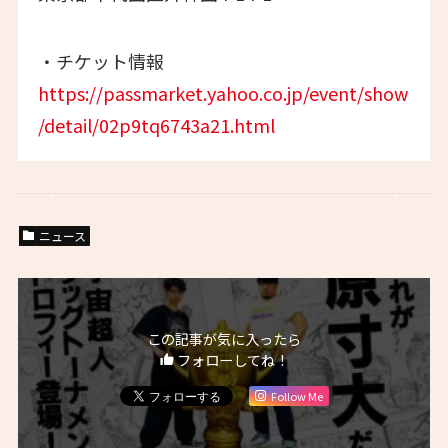
・チケット情報
https://passmarket.yahoo.co.jp/event/show
/detail/02p9tq6743a21.html
ニュース
この記事が気に入ったら
フォローしてね！
Follow Me