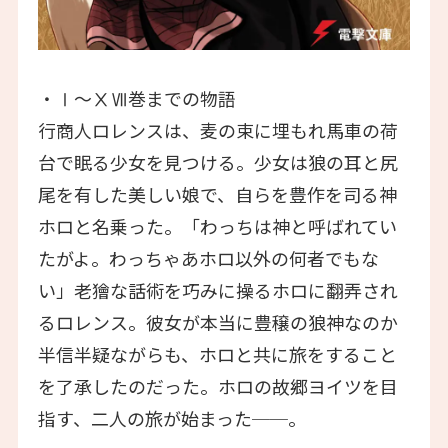
・Ⅰ～ⅩⅦ巻までの物語
行商人ロレンスは、麦の束に埋もれ馬車の荷
台で眠る少女を見つける。少女は狼の耳と尻
尾を有した美しい娘で、自らを豊作を司る神
ホロと名乗った。「わっちは神と呼ばれてい
たがよ。わっちゃあホロ以外の何者でもな
い」老獪な話術を巧みに操るホロに翻弄され
るロレンス。彼女が本当に豊穣の狼神なのか
半信半疑ながらも、ホロと共に旅をすること
を了承したのだった。ホロの故郷ヨイツを目
指す、二人の旅が始まった──。