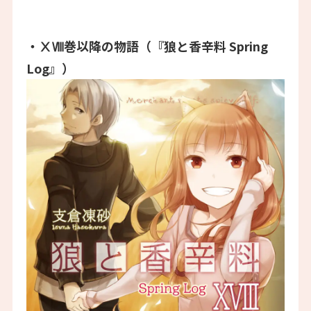
・ⅩⅧ巻以降の物語（『狼と香辛料 Spring
Log』）