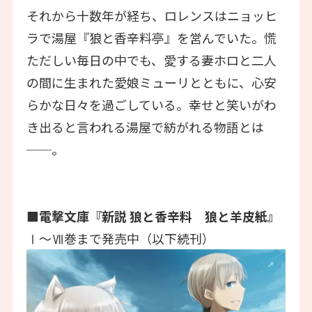
それから十数年が経ち、ロレンスはニョッヒ
ラで湯屋『狼と香辛料亭』を営んでいた。慌
ただしい毎日の中でも、愛する妻ホロと二人
の間に生まれた愛娘ミューリとともに、心安
らかな日々を過ごしている。幸せと笑いがわ
き出ると言われる湯屋で紡がれる物語とは
──。
■電撃文庫『新説 狼と香辛料 狼と羊皮紙』
Ⅰ～Ⅶ巻まで発売中（以下続刊）