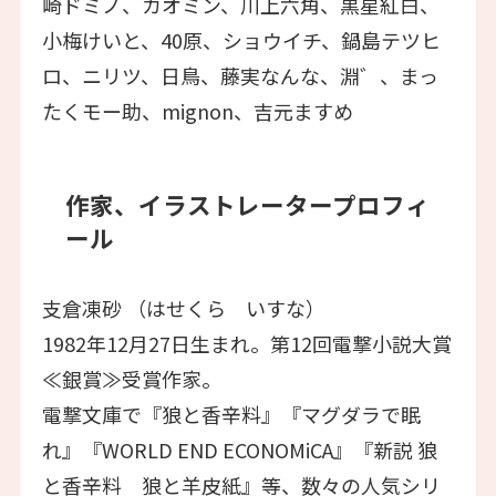
崎ドミノ、カオミン、川上六角、黒星紅白、
小梅けいと、40原、ショウイチ、鍋島テツヒ
ロ、ニリツ、日鳥、藤実なんな、淵゛、まっ
たくモー助、mignon、吉元ますめ
作家、イラストレータープロフィ
ール
支倉凍砂 （はせくら いすな）
1982年12月27日生まれ。第12回電撃小説大賞
≪銀賞≫受賞作家。
電撃文庫で『狼と香辛料』『マグダラで眠
れ』『WORLD END ECONOMiCA』『新説 狼
と香辛料 狼と羊皮紙』等、数々の人気シリ