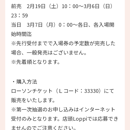
前売 2⽉19⽇（土）10：00〜3⽉6⽇（日）
23：59
当⽇ 3⽉7⽇（月）0：00〜各⽇、各⼊場開
始時間迄
※先⾏受付までで⼊場券の予定数が完売した
場合、⼀般発売はございません。
※先着順となります。
・購⼊⽅法
ローソンチケット（Ｌコード：33330）にて
販売をいたします。
※第⼀次抽選のお申し込みはインターネット
受付のみとなります。店頭Loppiでは応募でき
ませんのでご注意ください。