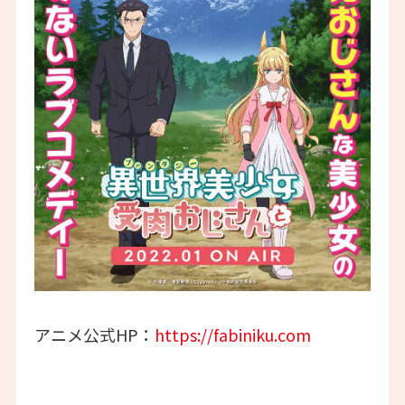
アニメ公式HP：
https://fabiniku.com