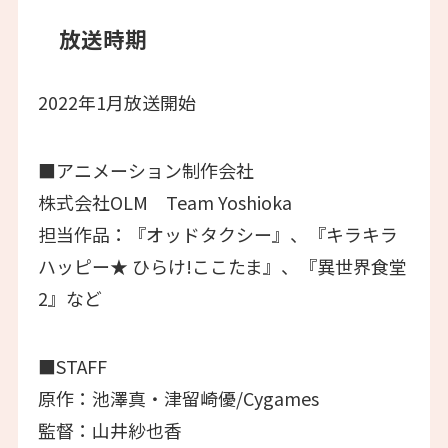
放送時期
2022年1月放送開始
■アニメーション制作会社
株式会社OLM Team Yoshioka
担当作品：『オッドタクシー』、『キラキラ
ハッピー★ ひらけ!ここたま』、『異世界食堂
2』など
■STAFF
原作：池澤真・津留崎優/Cygames
監督：山井紗也香