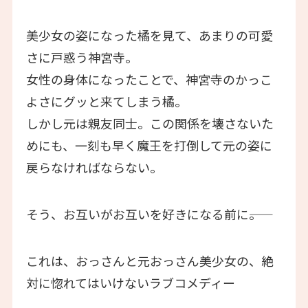
美少女の姿になった橘を見て、あまりの可愛
さに戸惑う神宮寺。
女性の身体になったことで、神宮寺のかっこ
よさにグッと来てしまう橘。
しかし元は親友同士。この関係を壊さないた
めにも、一刻も早く魔王を打倒して元の姿に
戻らなければならない。
そう、お互いがお互いを好きになる前に――。
これは、おっさんと元おっさん美少女の、絶
対に惚れてはいけないラブコメディー