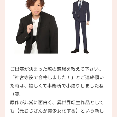
ご出演が決まった際の感想を教えて下さい。
「神宮寺役で合格しました！」とご連絡頂い
た時は、嬉しくて事務所で小躍りしましたね
（笑。
原作が非常に面白く、異世界転生作品として
も【元おじさんが美少女化する】という新し