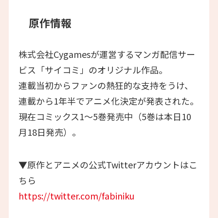
原作情報
株式会社Cygamesが運営するマンガ配信サー
ビス「サイコミ」のオリジナル作品。
連載当初からファンの熱狂的な支持をうけ、
連載から1年半でアニメ化決定が発表された。
現在コミックス1～5巻発売中（5巻は本日10
月18日発売）。
▼原作とアニメの公式Twitterアカウントはこ
ちら
https://twitter.com/fabiniku