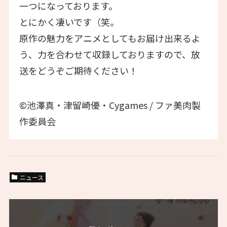
一つになっております。
とにかく凄いです（笑。
原作の魅力をアニメとしてもお届け出来るよ
う、力を合わせて収録しておりますので、放
送をどうぞご期待ください！
©️池澤真・津留崎優・Cygames / ファ美肉製
作委員会
ニュース