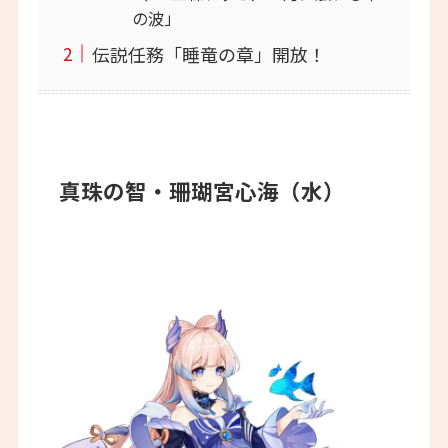
の波」
伝説任務「睡竜の章」開放！
真珠の智・珊瑚宮心海（水）