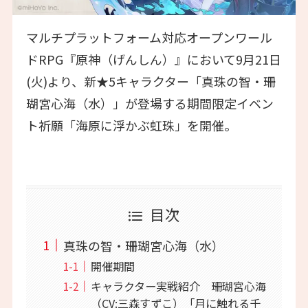
マルチプラットフォーム対応オープンワール
ドRPG『原神（げんしん）』において9月21日
(火)より、新★5キャラクター「真珠の智・珊
瑚宮心海（水）」が登場する期間限定イベン
ト祈願「海原に浮かぶ虹珠」を開催。
目次
真珠の智・珊瑚宮心海（水）
開催期間
キャラクター実戦紹介 珊瑚宮心海
（CV:三森すずこ）「月に触れる千