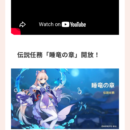
伝説任務「睡竜の章」開放！