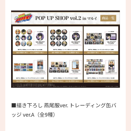
■描き下ろし 燕尾服ver. トレーディング缶バ
ッジ ver.A（全9種）