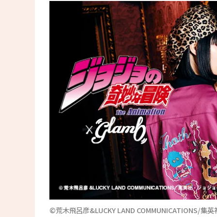
©荒木飛呂彦&LUCKY LAND COMMUNICATION