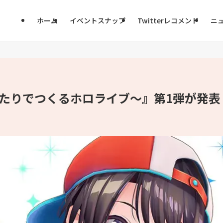
ホーム
イベントスナップ
Twitterレコメンド
ニ
itch ～ふたりでつくるホロライブ～』第1弾が発