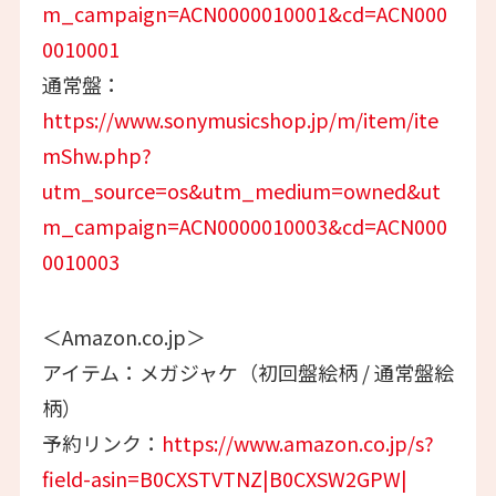
m_campaign=ACN0000010001&cd=ACN000
0010001
通常盤：
https://www.sonymusicshop.jp/m/item/ite
mShw.php?
utm_source=os&utm_medium=owned&ut
m_campaign=ACN0000010003&cd=ACN000
0010003
＜Amazon.co.jp＞
アイテム：メガジャケ（初回盤絵柄 / 通常盤絵
柄）
予約リンク：
https://www.amazon.co.jp/s?
field-asin=B0CXSTVTNZ|B0CXSW2GPW|