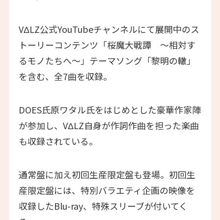
VΔLZ公式YouTubeチャンネルにて展開中のス
トーリーコンテンツ「桜魔大戦譚 ～相対す
るモノたちへ～」テーマソング「黎明の轍」
を含む、全7曲を収録。
DOES氏原ワタル氏をはじめとした豪華作家陣
が参加し、VΔLZ自身が作詞作曲を担った楽曲
も収録されている。
通常盤に加え初回生産限定盤も登場。初回生
産限定盤には、特別バラエティ企画の映像を
収録したBlu-ray、特殊スリーブが付いてく