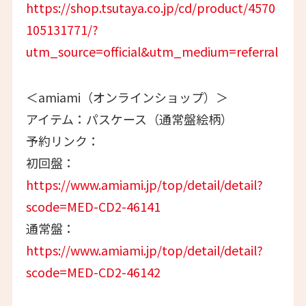
https://shop.tsutaya.co.jp/cd/product/4570
105131771/?
utm_source=official&utm_medium=referral
＜amiami（オンラインショップ）＞
アイテム：パスケース（通常盤絵柄）
予約リンク：
初回盤：
https://www.amiami.jp/top/detail/detail?
scode=MED-CD2-46141
通常盤：
https://www.amiami.jp/top/detail/detail?
scode=MED-CD2-46142