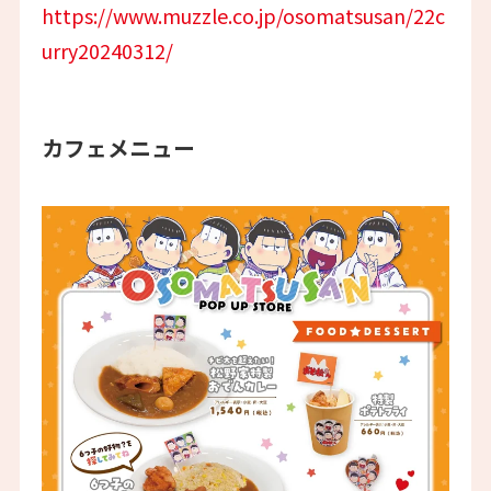
https://www.muzzle.co.jp/osomatsusan/22c
urry20240312/
カフェメニュー