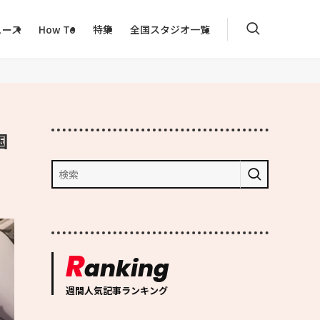
ュース
How To
特集
全国スタジオ一覧
国
R
anking
週間人気記事ランキング