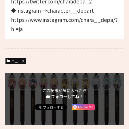
https://twitter.com/charadepa_2
◆Instagram →character__depart
https://www.instagram.com/chara__depa/?
hl=ja
ニュース
この記事が気に入ったら
フォローしてね！
Follow Me