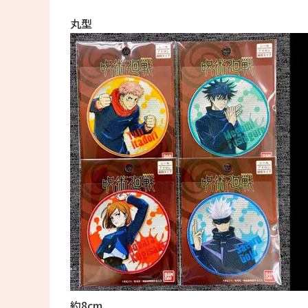
丸型
約8cm