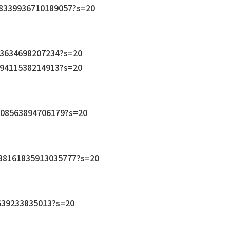
338339936710189057?s=20
723634698207234?s=20
159411538214913?s=20
8208563894706179?s=20
1338161835913035777?s=20
0639233835013?s=20