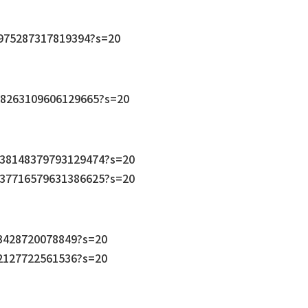
7975287317819394?s=20
338263109606129665?s=20
/1338148379793129474?s=20
/1337716579631386625?s=20
153428720078849?s=20
722127722561536?s=20