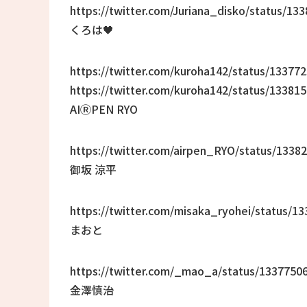
https://twitter.com/Juriana_disko/status/1
くろは🖤
https://twitter.com/kuroha142/status/1337
https://twitter.com/kuroha142/status/1338
AIⓇPEN RYO
https://twitter.com/airpen_RYO/status/133
御坂 涼平
https://twitter.com/misaka_ryohei/status/
まおと
https://twitter.com/_mao_a/status/133775
金澤慎治