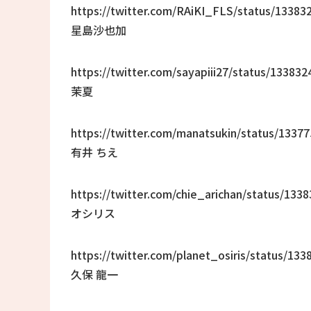
https://twitter.com/RAiKI_FLS/status/1338
星島沙也加
https://twitter.com/sayapiii27/status/1338
茉夏
https://twitter.com/manatsukin/status/133
有井 ちえ
https://twitter.com/chie_arichan/status/13
オシリス
https://twitter.com/planet_osiris/status/1
久保 龍一