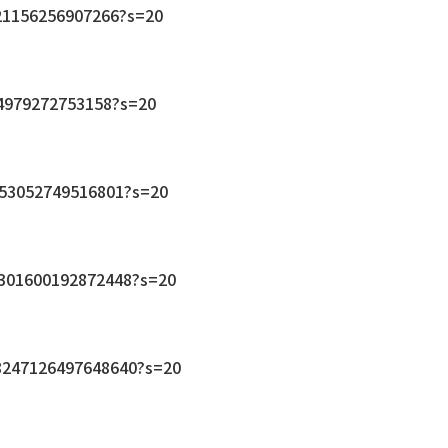
321156256907266?s=20
324979272753158?s=20
7753052749516801?s=20
38301600192872448?s=20
338247126497648640?s=20