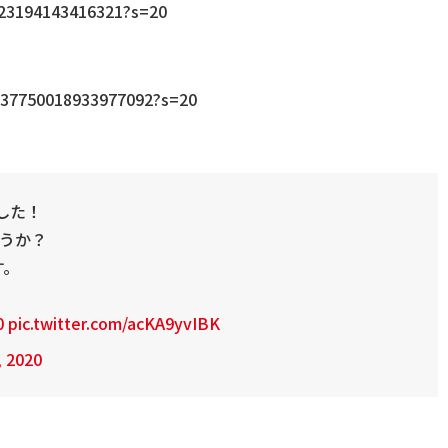
323194143416321?s=20
1337750018933977092?s=20
した！
うか？
す。
0
pic.twitter.com/acKA9yvIBK
 2020