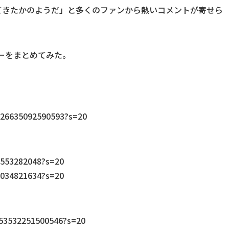
てきたかのようだ」と多くのファンから熱いコメントが寄せら
ヤーをまとめてみた。
4126635092590593?s=20
27553282048?s=20
49034821634?s=20
953532251500546?s=20