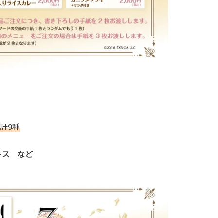
計9種
ース など