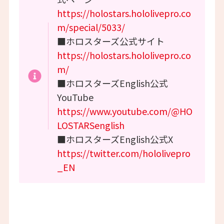
https://holostars.hololivepro.co
m/special/5033/
■ホロスターズ公式サイト
https://holostars.hololivepro.co
m/
■ホロスターズEnglish公式
YouTube
https://www.youtube.com/@HO
LOSTARSenglish
■ホロスターズEnglish公式X
https://twitter.com/hololivepro
_EN