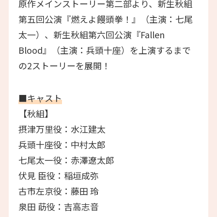
原作メインストーリー第二部より、新生秋組
第五回公演『燃えよ饅頭拳！』（主演：七尾
太一）、新生秋組第六回公演『Fallen
Blood』（主演：兵頭十座）を上演するまで
の2ストーリーを展開！
■キャスト
【秋組】
摂津万里役：水江建太
兵頭十座役：中村太郎
七尾太一役：赤澤遼太郎
伏見 臣役：稲垣成弥
古市左京役：藤田 玲
泉田 莇役：吉高志音