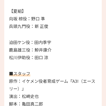
【夏組】
向坂 椋役：野口 準
兵頭九門役：新 正俊
迫田ケン役：田内季宇
鹿島雄三役：鯨井康介
松川伊助役：田口 涼
■スタッフ
原作：イケメン役者育成ゲーム『A3!（エース
リー）』
演出：松崎史也
脚本：亀田真二郎