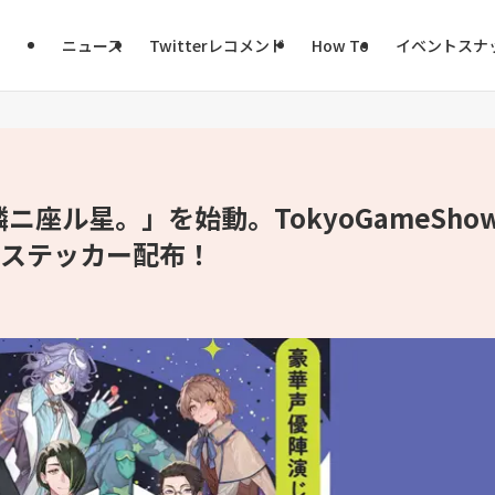
ニュース
Twitterレコメンド
How To
イベントスナ
座ル星。」を始動。TokyoGameSho
&ステッカー配布！