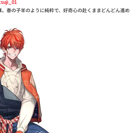
tsuji_01
子様。春の子羊のように純粋で、好奇心の赴くままどんどん進め