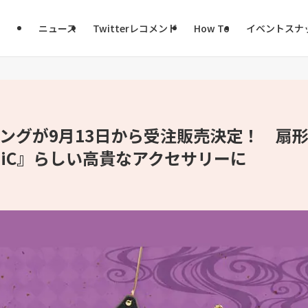
ニュース
Twitterレコメンド
How To
イベントスナ
ヤリングが9月13日から受注販売決定！ 扇
LiC』らしい高貴なアクセサリーに