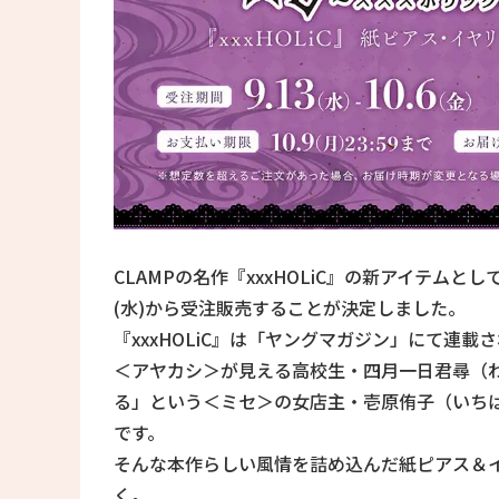
CLAMPの名作『xxxHOLiC』の新アイテムとし
(水)から受注販売することが決定しました。
『xxxHOLiC』は「ヤングマガジン」にて連
＜アヤカシ＞が見える高校生・四月一日君尋（
る」という＜ミセ＞の女店主・壱原侑子（いち
です。
そんな本作らしい風情を詰め込んだ紙ピアス＆
く。