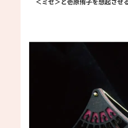
＜ミセ＞と壱原侑子を想起させ