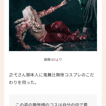
画像は
X
より
之弋さん御本人に鬼舞辻無惨コスプレのこだ
わりを伺った。
この姿の無惨様のコスは自分の中で着