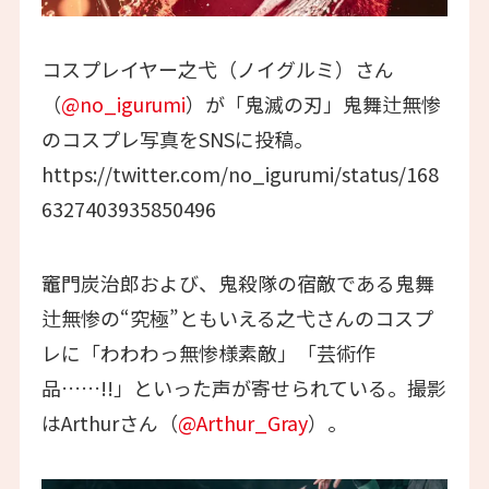
コスプレイヤー之弋（ノイグルミ）さん
（
@no_igurumi
）が「鬼滅の刃」鬼舞辻無惨
のコスプレ写真をSNSに投稿。
https://twitter.com/no_igurumi/status/168
6327403935850496
竈門炭治郎および、鬼殺隊の宿敵である鬼舞
辻無惨の“究極”ともいえる之弋さんのコスプ
レに「わわわっ無惨様素敵」「芸術作
品……!!」といった声が寄せられている。撮影
はArthurさん（
@Arthur_Gray
）。