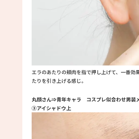
エラのあたりの頬肉を指で押し上げて、一番効果
たりを引き上げる感じ。
丸顔さん⇒青年キャラ コスプレ似合わせ男装
③アイシャドウ上