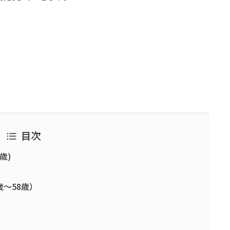
目次
歳)
〜58歳）