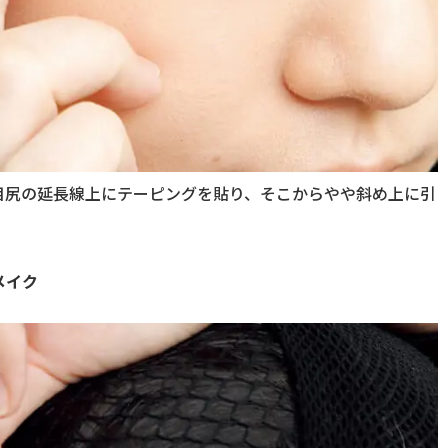
目尻の延長線上にテーピングを貼り、そこからやや斜め上に引
メイク