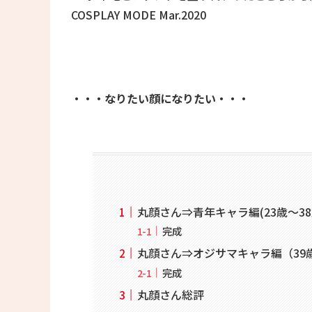
COSPLAY MODE Mar.2020
・・・なりたい顔になりたい・・・
丸顔さん⇒青年キャラ編(23歳〜38
完成
丸顔さん⇒オジサマキャラ編（39歳
完成
丸顔さん総評