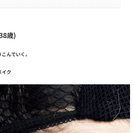
8歳)
りこんでいく。
メイク