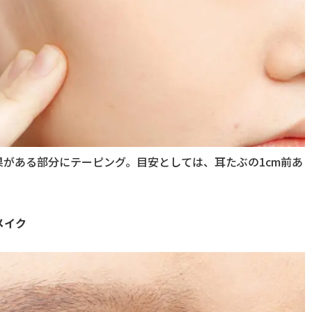
がある部分にテーピング。目安としては、耳たぶの1cm前あ
メイク