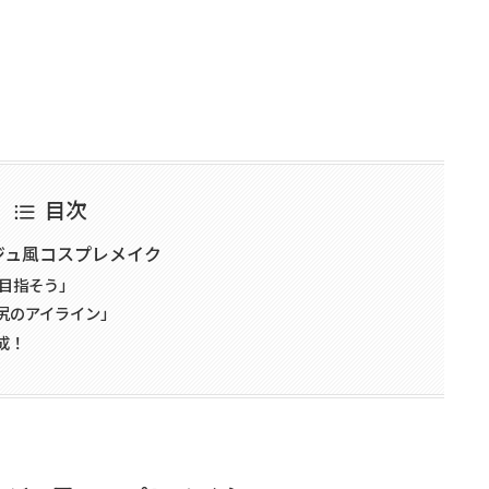
目次
ジュ風コスプレメイク
を目指そう」
尻のアイライン」
成！