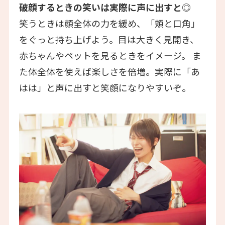
破顔するときの笑いは実際に声に出すと◎
笑うときは顔全体の力を緩め、「頬と口角」
をぐっと持ち上げよう。目は大きく見開き、
赤ちゃんやペットを見るときをイメージ。 ま
た体全体を使えば楽しさを倍増。実際に「あ
はは」と声に出すと笑顔になりやすいぞ。