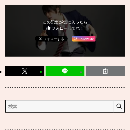
この記事が気に入ったら
フォローしてね！
Follow Me