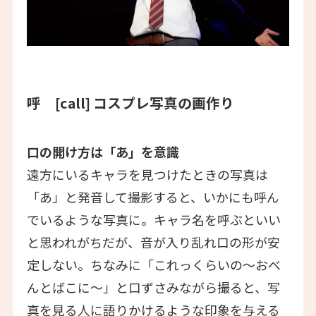
呼 [call]
コスプレ写真の画作り
口の開け方は「あ」を意識
遠方にいるキャラを見つけたときの写真は
「あ」と発音して撮影すると、いかにも呼ん
でいるような写真に。キャラ名を呼ぶといい
と思われがちだが、音が入り乱れ口の形が安
定しない。ちなみに「これっくらいの〜おべ
んとばこに〜」と口ずさみながら撮ると、写
真を見る人に語りかけるような印象を与える