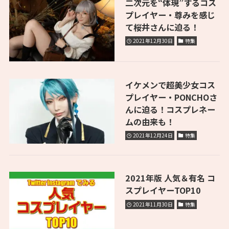
二次元を“体現”するコス
プレイヤー・尊みを感じ
て桜井さんに迫る！
2021年12月30日
特集
イケメンで超美少女コス
プレイヤー・PONCHOさ
んに迫る！コスプレネー
ムの由来も！
2021年12月24日
特集
2021年版 人気＆有名 コ
スプレイヤーTOP10
2021年11月30日
特集